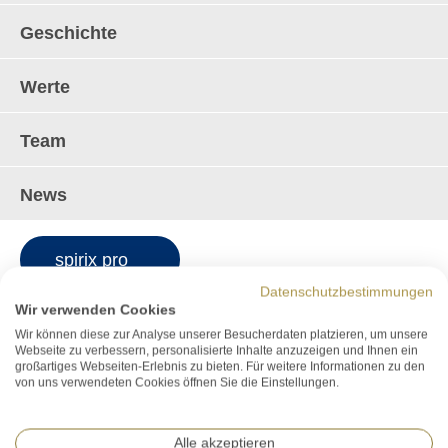
Geschichte
Geschichte
2006 gegründet, hat sich die spirix care AG
über die Jahre laufend weiterentwickelt.
Werte
Team
Mehr dazu
News
Werte
spirix pro
Bei der Betreuung und Pflege von Menschen
Datenschutzbestimmungen
Wir verwenden Cookies
sind starke Werte für uns zentral.
Wir können diese zur Analyse unserer Besucherdaten platzieren, um unsere
Webseite zu verbessern, personalisierte Inhalte anzuzeigen und Ihnen ein
großartiges Webseiten-Erlebnis zu bieten. Für weitere Informationen zu den
von uns verwendeten Cookies öffnen Sie die Einstellungen.
Mehr dazu
Alle akzeptieren