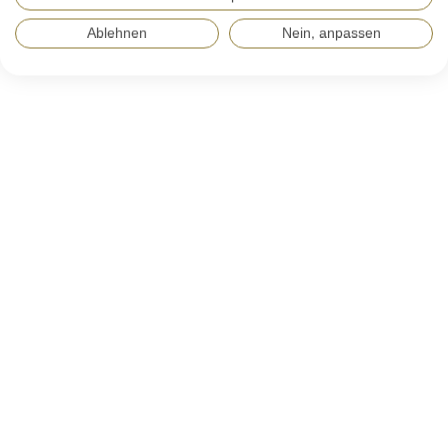
Ablehnen
Nein, anpassen
Team
Hohe Fachkompetenz, Motivation und
Zuverlässigkeit zeichnen unser Team aus.
Mehr dazu
News
Neuigkeiten der spirix care AG sowie
Branchennews, die uns aktuell beschäftigen.
Mehr dazu