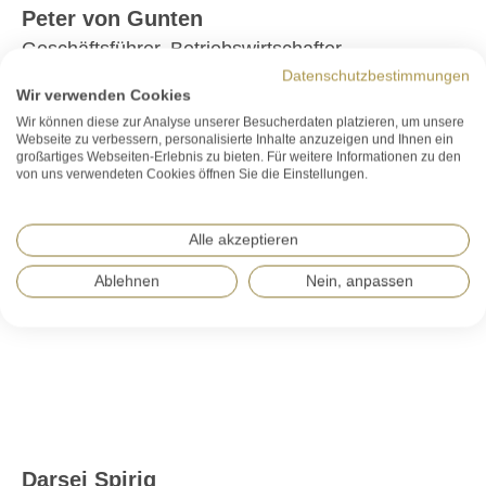
Peter von Gunten
Geschäftsführer, Betriebswirtschafter
Datenschutzbestimmungen
T 071 888 50 33
Wir verwenden Cookies
peter.vongunten@spirix-care.ch
Wir können diese zur Analyse unserer Besucherdaten platzieren, um unsere
Webseite zu verbessern, personalisierte Inhalte anzuzeigen und Ihnen ein
großartiges Webseiten-Erlebnis zu bieten. Für weitere Informationen zu den
von uns verwendeten Cookies öffnen Sie die Einstellungen.
Alle akzeptieren
Ablehnen
Nein, anpassen
Darsej Spirig