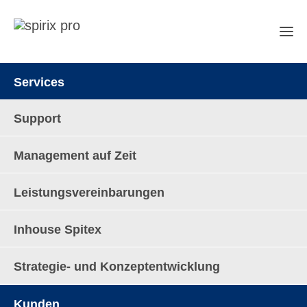
Services
Support
Management auf Zeit
Team
Leistungsvereinbarungen
Inhouse Spitex
Profis für Profis – das Team von
spirix pro
Strategie- und Konzeptentwicklung
spirix pro unterstützt Leistungserbringer, die
Kunden