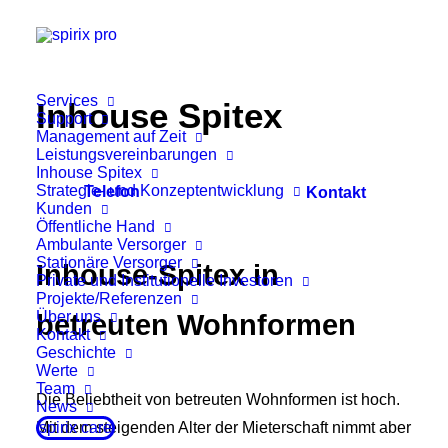
Services
Inhouse Spitex
Support
Management auf Zeit
Leistungsvereinbarungen
Inhouse Spitex
Strategie- und Konzeptentwicklung
Telefon
Kontakt
Kunden
Öffentliche Hand
Ambulante Versorger
Stationäre Versorger
Inhouse-Spitex in
Private und Institutionelle Investoren
Projekte/Referenzen
Über uns
betreuten Wohnformen
Kontakt
Geschichte
Werte
Team
Die Beliebtheit von betreuten Wohnformen ist hoch.
News
Mit dem steigenden Alter der Mieterschaft nimmt aber
spirix care